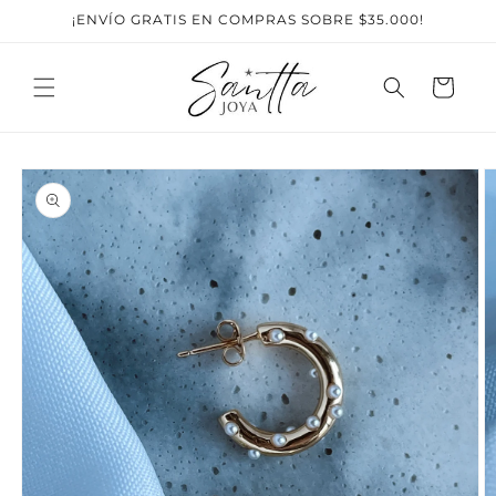
Ir
¡ENVÍO GRATIS EN COMPRAS SOBRE $35.000!
directamente
al contenido
Carrito
Ir
directamente
a la
información
del producto