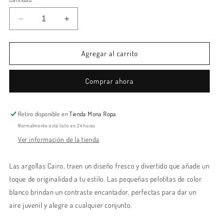
Reducir
Aumentar
cantidad
cantidad
para
para
Argollas
Argollas
Agregar al carrito
Cairo
Cairo
Comprar ahora
Retiro disponible en
Tienda Mona Ropa
Normalmente está listo en 24 horas
Ver información de la tienda
Las argollas Cairo, traen un diseño fresco y divertido que añade un
toque de originalidad a tu estilo. Las pequeñas pelotitas de color
blanco brindan un contraste encantador, perfectas para dar un
aire juvenil y alegre a cualquier conjunto.